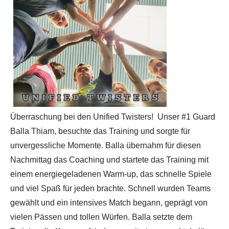
Partner
Hallenübersicht
Historie
Links zum BVSH u. a.
Trainerabrechnung
Rechtliches
Überraschung bei den Unified Twisters! Unser #1 Guard
Balla Thiam, besuchte das Training und sorgte für
unvergessliche Momente. Balla übernahm für diesen
Nachmittag das Coaching und startete das Training mit
einem energiegeladenen Warm-up, das schnelle Spiele
und viel Spaß für jeden brachte. Schnell wurden Teams
gewählt und ein intensives Match begann, geprägt von
vielen Pässen und tollen Würfen. Balla setzte dem