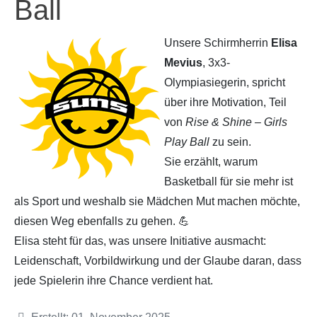
Ball
Partner
Hallenübersicht
Unsere Schirmherrin
Elisa
Mevius
, 3x3-
Historie
Links zum BVSH u. a.
Olympiasiegerin, spricht
über ihre Motivation, Teil
Trainerabrechnung
von
Rise & Shine – Girls
Rechtliches
Play Ball
zu sein.
Sie erzählt, warum
Basketball für sie mehr ist
als Sport und weshalb sie Mädchen Mut machen möchte,
diesen Weg ebenfalls zu gehen. 💪
Elisa steht für das, was unsere Initiative ausmacht:
Leidenschaft, Vorbildwirkung und der Glaube daran, dass
jede Spielerin ihre Chance verdient hat.
Details