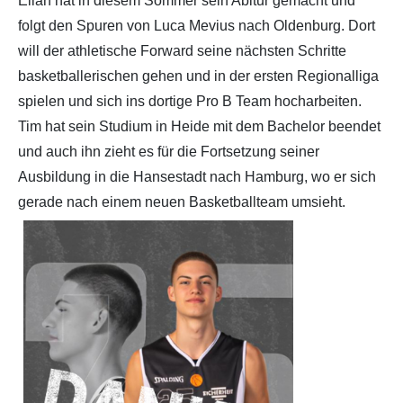
Elian hat in diesem Sommer sein Abitur gemacht und
folgt den Spuren von Luca Mevius nach Oldenburg. Dort
Partner
Hallenübersicht
will der athletische Forward seine nächsten Schritte
basketballerischen gehen und in der ersten Regionalliga
Historie
Links zum BVSH u. a.
spielen und sich ins dortige Pro B Team hocharbeiten.
Tim hat sein Studium in Heide mit dem Bachelor beendet
Trainerabrechnung
und auch ihn zieht es für die Fortsetzung seiner
Ausbildung in die Hansestadt nach Hamburg, wo er sich
Rechtliches
gerade nach einem neuen Basketballteam umsieht.