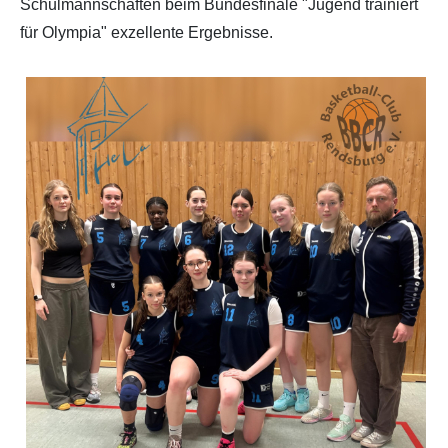
Schulmannschaften beim Bundesfinale "Jugend trainiert
für Olympia" exzellente Ergebnisse.
Partner
Hallenübersicht
Historie
Links zum BVSH u. a.
Trainerabrechnung
Rechtliches