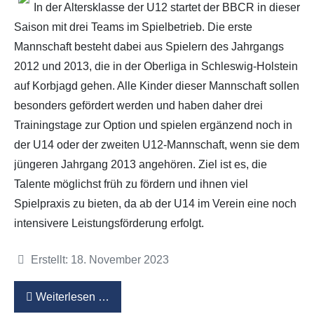
In der Altersklasse der U12 startet der BBCR in dieser
Saison mit drei Teams im Spielbetrieb. Die erste
Partner
Hallenübersicht
Mannschaft besteht dabei aus Spielern des Jahrgangs
2012 und 2013, die in der Oberliga in Schleswig-Holstein
Historie
Links zum BVSH u. a.
auf Korbjagd gehen. Alle Kinder dieser Mannschaft sollen
Trainerabrechnung
besonders gefördert werden und haben daher drei
Trainingstage zur Option und spielen ergänzend noch in
Rechtliches
der U14 oder der zweiten U12-Mannschaft, wenn sie dem
jüngeren Jahrgang 2013 angehören. Ziel ist es, die
Talente möglichst früh zu fördern und ihnen viel
Spielpraxis zu bieten, da ab der U14 im Verein eine noch
intensivere Leistungsförderung erfolgt.
Details
Erstellt: 18. November 2023
Weiterlesen …