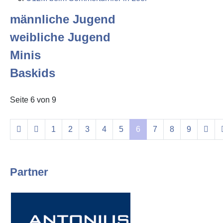
männliche Jugend
weibliche Jugend
Minis
Baskids
Seite 6 von 9
1
2
3
4
5
6
7
8
9
Partner