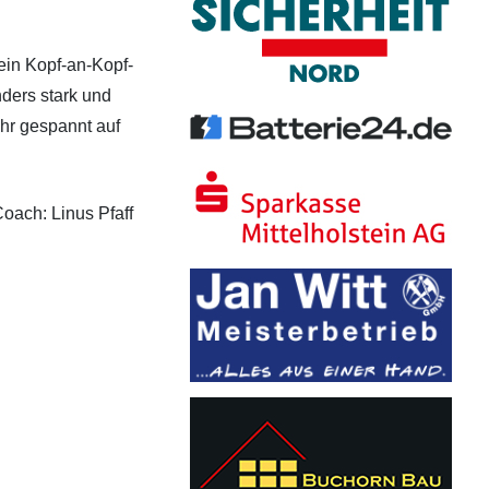
 ein Kopf-an-Kopf-
ders stark und
ehr gespannt auf
Coach: Linus Pfaff