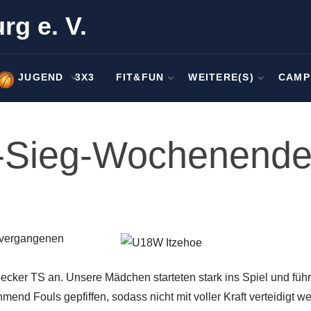
rg e. V.
JUGEND
3X3
FIT&FUN
WEITERE(S)
CAMP
-Sieg-Wochenende
 vergangenen
cker TS an. Unsere Mädchen starteten stark ins Spiel und führ
mend Fouls gepfiffen, sodass nicht mit voller Kraft verteidigt w