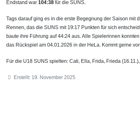
Endstand war
104:38
für die SUNS.
Partner
Hallenübersicht
Tags darauf ging es in die erste Begegnung der Saison mit de
Rennen, das die SUNS mit 19:17 Punkten für sich entscheide
Historie
Links zum BVSH u. a.
baute ihre Führung auf 44:24 aus. Alle Spielerinnen konnten
das Rückspiel am 04.01.2026 in der HeLa. Kommt gerne vorb
Trainerabrechnung
Für die U18 SUNS spielten: Cati, Ella, Frida, Frieda (16.11.)
Rechtliches
Details
Erstellt: 19. November 2025