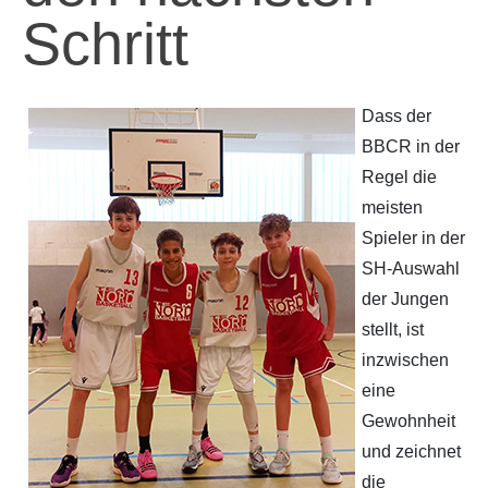
Schritt
Partner
Hallenübersicht
Historie
Links zum BVSH u. a.
Dass der
BBCR in der
Trainerabrechnung
Regel die
meisten
Rechtliches
Spieler in der
SH-Auswahl
der Jungen
stellt, ist
inzwischen
eine
Gewohnheit
und zeichnet
die