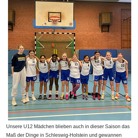
Partner
Hallenübersicht
Historie
Links zum BVSH u. a.
Trainerabrechnung
Rechtliches
Unsere U12 Mädchen blieben auch in dieser Saison das
Maß der Dinge in Schleswig-Holstein und gewannen